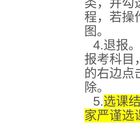
类，并
勾
程
，若操
图。
4
.退报
报考科目
的右边点击
除。
5.
选课
家严谨选