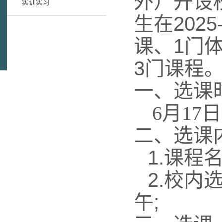
外
）
开设
实训实习
生在20
25
课
、1门
3门课程
一、选课
6
月
17
日
二、选课
1.
课程
2.
校内
午;